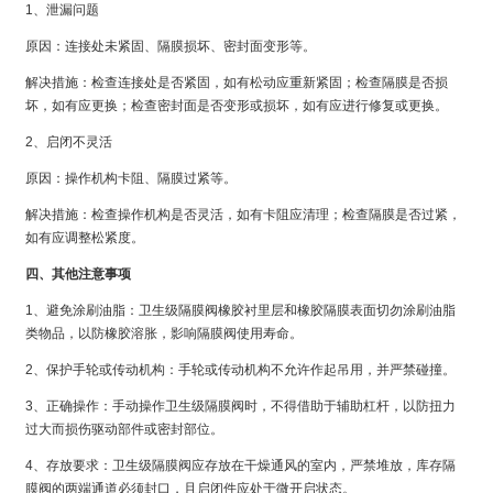
1、泄漏问题
原因：连接处未紧固、隔膜损坏、密封面变形等。
解决措施：检查连接处是否紧固，如有松动应重新紧固；检查隔膜是否损
坏，如有应更换；检查密封面是否变形或损坏，如有应进行修复或更换。
2、启闭不灵活
原因：操作机构卡阻、隔膜过紧等。
解决措施：检查操作机构是否灵活，如有卡阻应清理；检查隔膜是否过紧，
如有应调整松紧度。
四、其他注意事项
1、避免涂刷油脂：卫生级隔膜阀橡胶衬里层和橡胶隔膜表面切勿涂刷油脂
类物品，以防橡胶溶胀，影响隔膜阀使用寿命。
2、保护手轮或传动机构：手轮或传动机构不允许作起吊用，并严禁碰撞。
3、正确操作：手动操作卫生级隔膜阀时，不得借助于辅助杠杆，以防扭力
过大而损伤驱动部件或密封部位。
4、存放要求：卫生级隔膜阀应存放在干燥通风的室内，严禁堆放，库存隔
膜阀的两端通道必须封口，且启闭件应处于微开启状态。